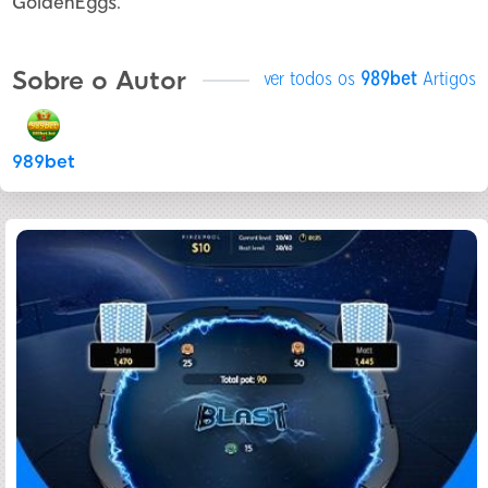
GoldenEggs.
Sobre o Autor
ver todos os
989bet
Artigos
989bet