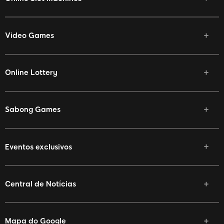
Video Games
Online Lottery
Sabong Games
Eventos exclusivos
Central de Notícias
Mapa do Google