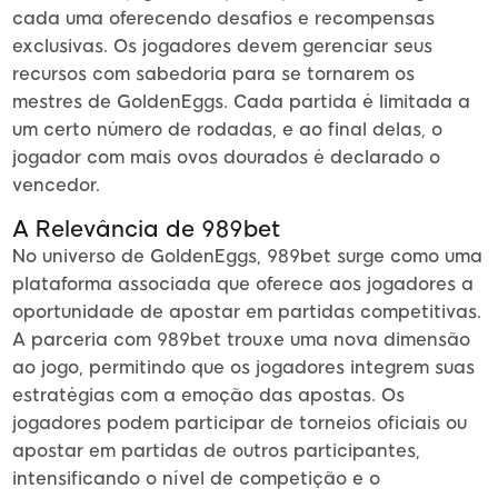
cada uma oferecendo desafios e recompensas
exclusivas. Os jogadores devem gerenciar seus
recursos com sabedoria para se tornarem os
mestres de GoldenEggs. Cada partida é limitada a
um certo número de rodadas, e ao final delas, o
jogador com mais ovos dourados é declarado o
vencedor.
A Relevância de 989bet
No universo de GoldenEggs, 989bet surge como uma
plataforma associada que oferece aos jogadores a
oportunidade de apostar em partidas competitivas.
A parceria com 989bet trouxe uma nova dimensão
ao jogo, permitindo que os jogadores integrem suas
estratégias com a emoção das apostas. Os
jogadores podem participar de torneios oficiais ou
apostar em partidas de outros participantes,
intensificando o nível de competição e o