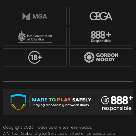
Copyright 2026. Todos os direitos reservados.
A Virtual Global Digital Services Limited é licenciada pela