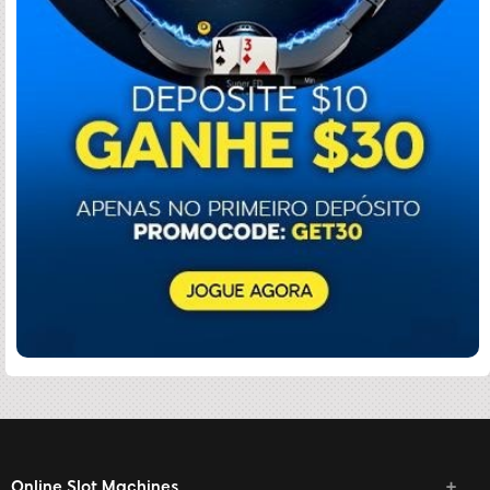
Online Slot Machines