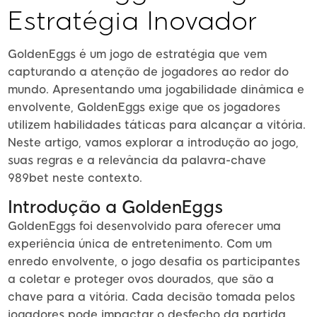
Estratégia Inovador
GoldenEggs é um jogo de estratégia que vem
capturando a atenção de jogadores ao redor do
mundo. Apresentando uma jogabilidade dinâmica e
envolvente, GoldenEggs exige que os jogadores
utilizem habilidades táticas para alcançar a vitória.
Neste artigo, vamos explorar a introdução ao jogo,
suas regras e a relevância da palavra-chave
989bet neste contexto.
Introdução a GoldenEggs
GoldenEggs foi desenvolvido para oferecer uma
experiência única de entretenimento. Com um
enredo envolvente, o jogo desafia os participantes
a coletar e proteger ovos dourados, que são a
chave para a vitória. Cada decisão tomada pelos
jogadores pode impactar o desfecho da partida,