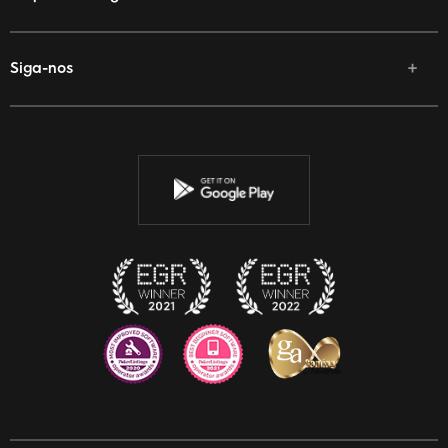
Siga-nos
Facebook
Twitter
YouTube
Instagram
Discord
Twitch
Reddit