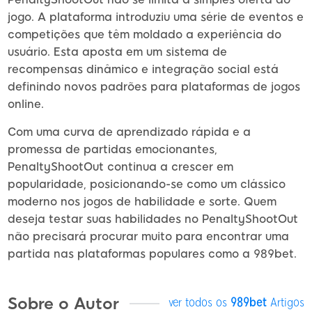
jogo. A plataforma introduziu uma série de eventos e
competições que têm moldado a experiência do
usuário. Esta aposta em um sistema de
recompensas dinâmico e integração social está
definindo novos padrões para plataformas de jogos
online.
Com uma curva de aprendizado rápida e a
promessa de partidas emocionantes,
PenaltyShootOut continua a crescer em
popularidade, posicionando-se como um clássico
moderno nos jogos de habilidade e sorte. Quem
deseja testar suas habilidades no PenaltyShootOut
não precisará procurar muito para encontrar uma
partida nas plataformas populares como a 989bet.
Sobre o Autor
ver todos os
989bet
Artigos