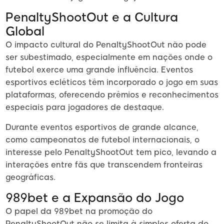
PenaltyShootOut e a Cultura
Global
O impacto cultural do PenaltyShootOut não pode
ser subestimado, especialmente em nações onde o
futebol exerce uma grande influência. Eventos
esportivos ecléticos têm incorporado o jogo em suas
plataformas, oferecendo prêmios e reconhecimentos
especiais para jogadores de destaque.
Durante eventos esportivos de grande alcance,
como campeonatos de futebol internacionais, o
interesse pelo PenaltyShootOut tem pico, levando a
interações entre fãs que transcendem fronteiras
geográficas.
989bet e a Expansão do Jogo
O papel da 989bet na promoção do
PenaltyShootOut não se limita à simples oferta do