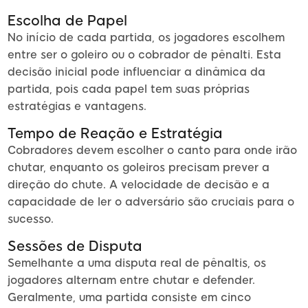
Escolha de Papel
No início de cada partida, os jogadores escolhem
entre ser o goleiro ou o cobrador de pênalti. Esta
decisão inicial pode influenciar a dinâmica da
partida, pois cada papel tem suas próprias
estratégias e vantagens.
Tempo de Reação e Estratégia
Cobradores devem escolher o canto para onde irão
chutar, enquanto os goleiros precisam prever a
direção do chute. A velocidade de decisão e a
capacidade de ler o adversário são cruciais para o
sucesso.
Sessões de Disputa
Semelhante a uma disputa real de pênaltis, os
jogadores alternam entre chutar e defender.
Geralmente, uma partida consiste em cinco