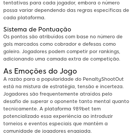
tentativas para cada jogador, embora o número
possa variar dependendo das regras específicas de
cada plataforma.
Sistema de Pontuação
Os pontos são atribuídos com base no número de
gols marcados como cobrador e defesas como
goleiro. Jogadores podem competir por rankings,
adicionando uma camada extra de competição.
As Emoções do Jogo
A razão para a popularidade do PenaltyShootOut
está na mistura de estratégia, tensão e incerteza.
Jogadores são frequentemente atraídos pelo
desafio de superar o oponente tanto mental quanto
tecnicamente. A plataforma 989bet tem
potencializado essa experiência ao introduzir
torneios e eventos especiais que mantêm a
comunidade de jogadores engajada.