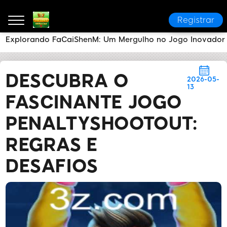
Registrar
Explorando FaCaiShenM: Um Mergulho no Jogo Inovador
989bet
Central de Notícias
Descubra o Fascinante
DESCUBRA O
2026-05-
13
FASCINANTE JOGO
PENALTYSHOOTOUT:
REGRAS E
DESAFIOS