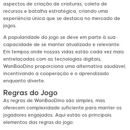
aspectos de criação de criaturas, coleta de
recursos e batalha estratégica, criando uma
experiência única que se destaca no mercado de
jogos.
A popularidade do jogo se deve em parte à sua
capacidade de se manter atualizado e relevante.
Em tempos onde nossas vidas estão cada vez mais
entrelaçadas com as tecnologias digitais,
WanBaoDino proporciona uma alternativa saudável,
incentivando a cooperação e o aprendizado
enquanto diverte.
Regras do Jogo
As regras de WanBaoDino são simples, mas
oferecem complexidade suficiente para manter os
jogadores engajados. Aqui estão os principais
elementos das regras do jogo: