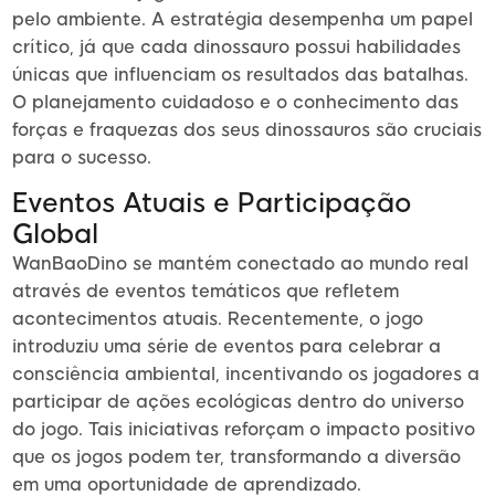
pelo ambiente. A estratégia desempenha um papel
crítico, já que cada dinossauro possui habilidades
únicas que influenciam os resultados das batalhas.
O planejamento cuidadoso e o conhecimento das
forças e fraquezas dos seus dinossauros são cruciais
para o sucesso.
Eventos Atuais e Participação
Global
WanBaoDino se mantém conectado ao mundo real
através de eventos temáticos que refletem
acontecimentos atuais. Recentemente, o jogo
introduziu uma série de eventos para celebrar a
consciência ambiental, incentivando os jogadores a
participar de ações ecológicas dentro do universo
do jogo. Tais iniciativas reforçam o impacto positivo
que os jogos podem ter, transformando a diversão
em uma oportunidade de aprendizado.