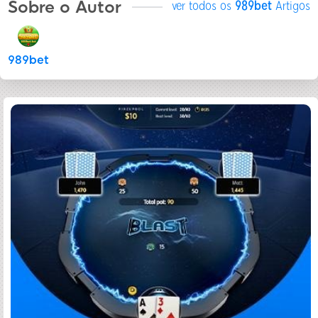
Sobre o Autor
ver todos os
989bet
Artigos
989bet