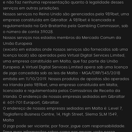
e não faz nenhuma representação quanto à legalidade desses
serviços em outras jurisdições.
Nossos serviços no Reino Unido são gerenciados pela 989bet, uma
empresa constituída em Gibraltar. A 989bet é licenciada e
regulamentada na Grã-Bretanha pela Gambling Commission, sob
o número de conta 39028.
Nossos serviços nos estados membros do Mercado Comum da
União Europeia
(exceto em estados onde nossos serviços são fornecidos sob uma
licença local) são operados pela Virtual Digital Services Limited,
uma empresa constituída em Malta, que faz parte da União
Europeia. A Virtual Digital Services Limited opera sob uma licença
de jogo concedida sob as leis de Malta - MGA/CRP/543/2018
emitida em 11/10/2019. Nossos produtos de apostas são operados
na Irlanda pela 989bet, uma empresa constituída em Malta,
licenciada e regulamentada pelos Comissários de Receita da
Irlanda. O endereço de nossas empresas sediadas em Gibraltar
é: 601-701 Europort, Gibraltar.
O endereço de nossas empresas sediadas em Malta é: Level 7,
Tagliaferro Business Centre, 14, High Street, Sliema SLM 1549,
Malta
O jogo pode ser viciante; por favor, jogue com responsabilidade.
Para mais informações sobre como nos apoiar, visite nossa