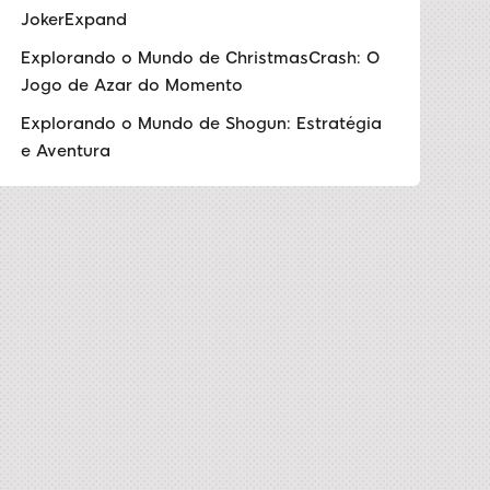
JokerExpand
Explorando o Mundo de ChristmasCrash: O
Jogo de Azar do Momento
Explorando o Mundo de Shogun: Estratégia
e Aventura