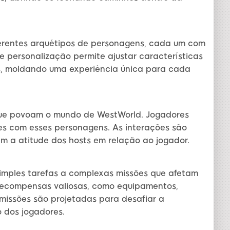
erentes arquétipos de personagens, cada um com
 personalização permite ajustar características
ais, moldando uma experiência única para cada
que povoam o mundo de WestWorld. Jogadores
des com esses personagens. As interações são
m a atitude dos hosts em relação ao jogador.
imples tarefas a complexas missões que afetam
 recompensas valiosas, como equipamentos,
 missões são projetadas para desafiar a
o dos jogadores.