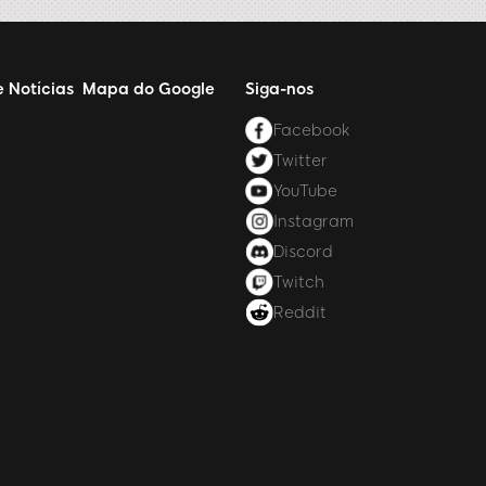
e Notícias
Mapa do Google
Siga-nos
Facebook
Twitter
YouTube
Instagram
Discord
Twitch
Reddit