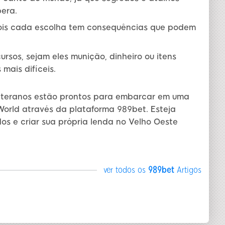
era.
pois cada escolha tem consequências que podem
rsos, sejam eles munição, dinheiro ou itens
mais difíceis.
eteranos estão prontos para embarcar em uma
orld através da plataforma 989bet. Esteja
os e criar sua própria lenda no Velho Oeste
ver todos os
989bet
Artigos