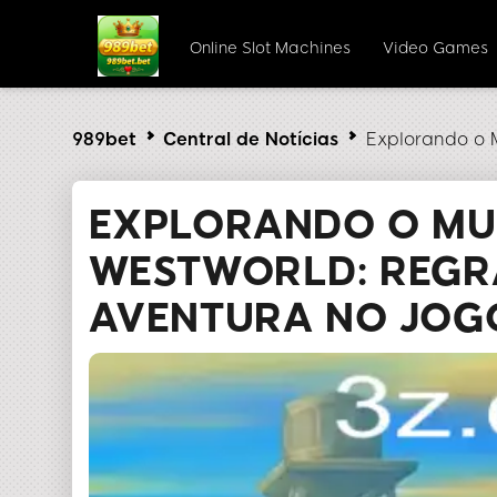
Online Slot Machines
Video Games
989bet
Central de Notícias
Explorando o 
EXPLORANDO O MU
WESTWORLD: REGR
AVENTURA NO JOG