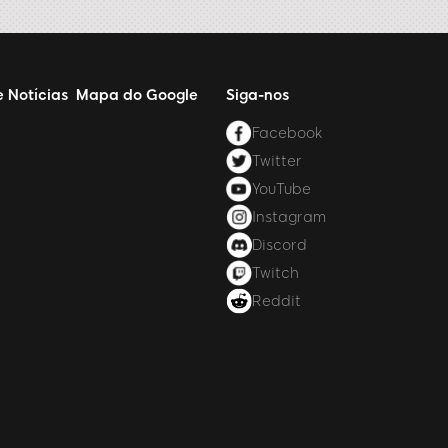
e Notícias
Mapa do Google
Siga-nos
Facebook
Twitter
YouTube
Instagram
Discord
Twitch
Reddit