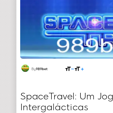
By
989bet
SpaceTravel: Um Jog
Intergalácticas