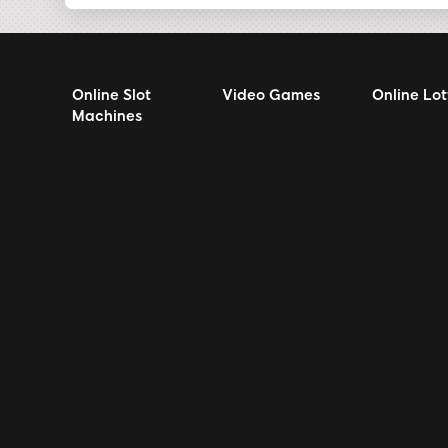
Online Slot
Video Games
Online Lot
Machines