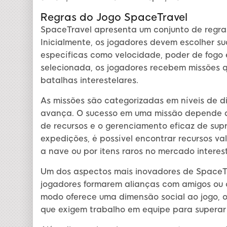
Regras do Jogo SpaceTravel
SpaceTravel apresenta um conjunto de regra
Inicialmente, os jogadores devem escolher 
específicas como velocidade, poder de fogo
selecionada, os jogadores recebem missões 
batalhas interestelares.
As missões são categorizadas em níveis de d
avança. O sucesso em uma missão depende de
de recursos e o gerenciamento eficaz de supr
expedições, é possível encontrar recursos va
a nave ou por itens raros no mercado interes
Um dos aspectos mais inovadores de SpaceTr
jogadores formarem alianças com amigos ou c
modo oferece uma dimensão social ao jogo, o
que exigem trabalho em equipe para superar 