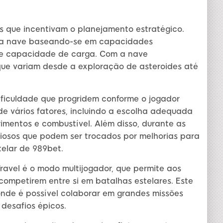
s que incentivam o planejamento estratégico.
sua nave baseando-se em capacidades
 e capacidade de carga. Com a nave
que variam desde a exploração de asteroides até
ificuldade que progridem conforme o jogador
 vários fatores, incluindo a escolha adequada
imentos e combustível. Além disso, durante as
liosos que podem ser trocados por melhorias para
telar de 989bet.
avel é o modo multijogador, que permite aos
ompetirem entre si em batalhas estelares. Este
nde é possível colaborar em grandes missões
desafios épicos.