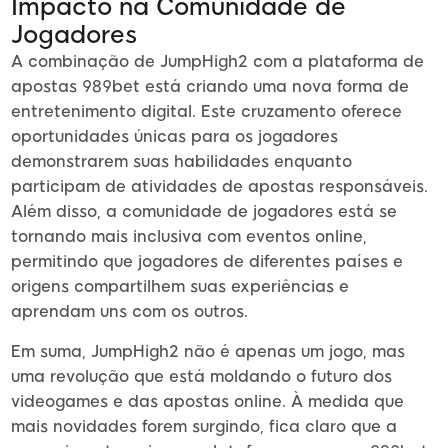
Impacto na Comunidade de
Jogadores
A combinação de JumpHigh2 com a plataforma de
apostas 989bet está criando uma nova forma de
entretenimento digital. Este cruzamento oferece
oportunidades únicas para os jogadores
demonstrarem suas habilidades enquanto
participam de atividades de apostas responsáveis.
Além disso, a comunidade de jogadores está se
tornando mais inclusiva com eventos online,
permitindo que jogadores de diferentes países e
origens compartilhem suas experiências e
aprendam uns com os outros.
Em suma, JumpHigh2 não é apenas um jogo, mas
uma revolução que está moldando o futuro dos
videogames e das apostas online. À medida que
mais novidades forem surgindo, fica claro que a