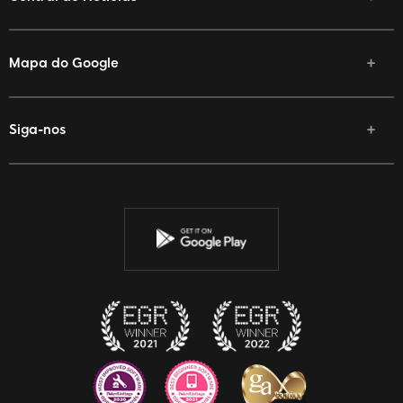
Mapa do Google
Siga-nos
Facebook
Twitter
YouTube
Instagram
Discord
Twitch
Reddit