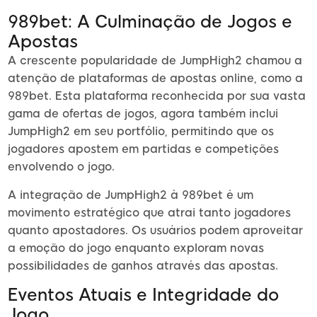
989bet: A Culminação de Jogos e
Apostas
A crescente popularidade de JumpHigh2 chamou a
atenção de plataformas de apostas online, como a
989bet. Esta plataforma reconhecida por sua vasta
gama de ofertas de jogos, agora também inclui
JumpHigh2 em seu portfólio, permitindo que os
jogadores apostem em partidas e competições
envolvendo o jogo.
A integração de JumpHigh2 à 989bet é um
movimento estratégico que atrai tanto jogadores
quanto apostadores. Os usuários podem aproveitar
a emoção do jogo enquanto exploram novas
possibilidades de ganhos através das apostas.
Eventos Atuais e Integridade do
Jogo