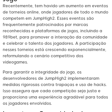
Recentemente, tem havido um aumento em eventos
de torneios online, onde jogadores de todo o mundo
competem em JumpHigh2. Esses eventos são
frequentemente patrocinados por marcas
reconhecidas e plataformas de jogos, incluindo a
989bet, para promover a interação da comunidade
e celebrar o talento dos jogadores. A participação
nesses torneios está crescendo exponencialmente,
reformulando o cenário competitivo dos
videogames.
Para garantir a integridade do jogo, os
desenvolvedores de JumpHigh2 implementaram
medidas rigorosas contra trapaças e uso de hacks.
Isso assegura que cada competição seja justa e
proporciona uma experiência agradável para todos
os jogadores envolvidos.