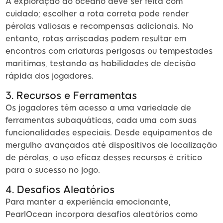
A exploração do oceano deve ser feita com
cuidado; escolher a rota correta pode render
pérolas valiosas e recompensas adicionais. No
entanto, rotas arriscadas podem resultar em
encontros com criaturas perigosas ou tempestades
marítimas, testando as habilidades de decisão
rápida dos jogadores.
3. Recursos e Ferramentas
Os jogadores têm acesso a uma variedade de
ferramentas subaquáticas, cada uma com suas
funcionalidades especiais. Desde equipamentos de
mergulho avançados até dispositivos de localização
de pérolas, o uso eficaz desses recursos é crítico
para o sucesso no jogo.
4. Desafios Aleatórios
Para manter a experiência emocionante,
PearlOcean incorpora desafios aleatórios como