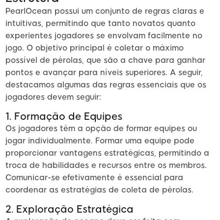
PearlOcean possui um conjunto de regras claras e
intuitivas, permitindo que tanto novatos quanto
experientes jogadores se envolvam facilmente no
jogo. O objetivo principal é coletar o máximo
possível de pérolas, que são a chave para ganhar
pontos e avançar para níveis superiores. A seguir,
destacamos algumas das regras essenciais que os
jogadores devem seguir:
1. Formação de Equipes
Os jogadores têm a opção de formar equipes ou
jogar individualmente. Formar uma equipe pode
proporcionar vantagens estratégicas, permitindo a
troca de habilidades e recursos entre os membros.
Comunicar-se efetivamente é essencial para
coordenar as estratégias de coleta de pérolas.
2. Exploração Estratégica