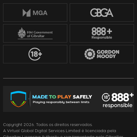
Copyright 2026. Todos os direitos reservados.
A Virtual Global Digital Services Limited é licenciada pela
Gibraltar Licensing Authority e regulamentada pelo Gibraltar