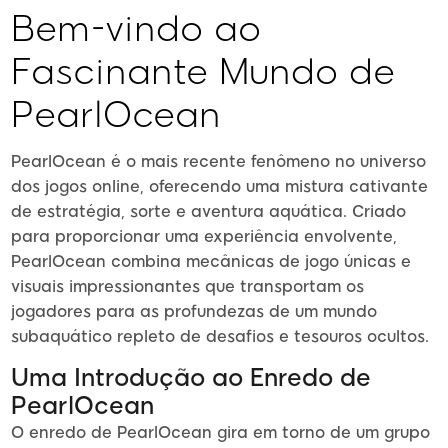
Bem-vindo ao
Fascinante Mundo de
PearlOcean
PearlOcean é o mais recente fenômeno no universo
dos jogos online, oferecendo uma mistura cativante
de estratégia, sorte e aventura aquática. Criado
para proporcionar uma experiência envolvente,
PearlOcean combina mecânicas de jogo únicas e
visuais impressionantes que transportam os
jogadores para as profundezas de um mundo
subaquático repleto de desafios e tesouros ocultos.
Uma Introdução ao Enredo de
PearlOcean
O enredo de PearlOcean gira em torno de um grupo