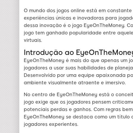
O mundo dos jogos online está em constante
experiências únicas e inovadoras para joga
dessa inovação é o jogo EyeOnTheMoney. Com
jogo tem ganhado popularidade entre aquele
virtuais.
Introdução ao EyeOnTheMone
EyeOnTheMoney é mais do que apenas um jog
jogadores a usar suas habilidades de planej
Desenvolvido por uma equipe apaixonada po
ambiente visualmente atraente e imersivo.
No centro de EyeOnTheMoney está o conceito 
jogo exige que os jogadores pensem critica
potenciais perdas e ganhos. Com regras bem 
EyeOnTheMoney se destaca como um título ac
jogadores experientes.