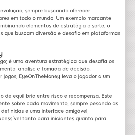
 evolução, sempre buscando oferecer
dores em todo o mundo. Um exemplo marcante
binando elementos de estratégia e sorte, o
s que buscam diversão e desafio em plataformas
y
o; é uma aventura estratégica que desafia os
amento, análise e tomada de decisão.
r jogos, EyeOnTheMoney leva o jogador a um
de equilíbrio entre risco e recompensa. Este
mente sobre cada movimento, sempre pesando as
definidas e uma interface amigável,
essível tanto para iniciantes quanto para