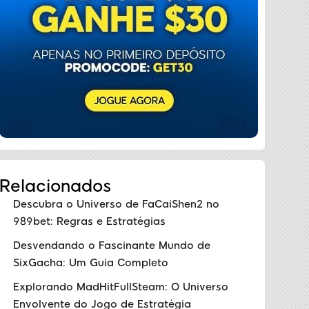
Relacionados
Descubra o Universo de FaCaiShen2 no
989bet: Regras e Estratégias
Desvendando o Fascinante Mundo de
SixGacha: Um Guia Completo
Explorando MadHitFullSteam: O Universo
Envolvente do Jogo de Estratégia