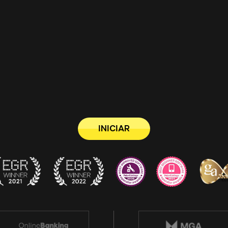
INICIAR