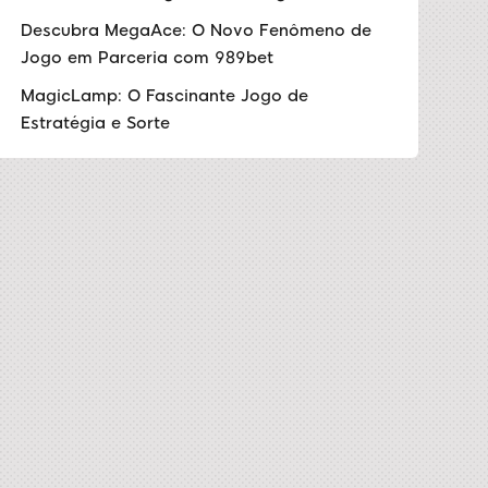
Descubra MegaAce: O Novo Fenômeno de
Jogo em Parceria com 989bet
MagicLamp: O Fascinante Jogo de
Estratégia e Sorte