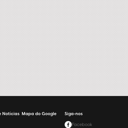
e Notícias
Mapa do Google
Siga-nos
Facebook