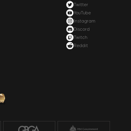
Twitter
YouTube
Instagram
Discord
Twitch
Reddit