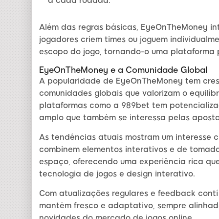
a cada rodada.
Além das regras básicas, EyeOnTheMoney int
jogadores criem times ou joguem individualm
escopo do jogo, tornando-o uma plataforma 
EyeOnTheMoney e a Comunidade Global
A popularidade de EyeOnTheMoney tem cresci
comunidades globais que valorizam o equilíbr
plataformas como a 989bet tem potencializa
amplo que também se interessa pelas apostas
As tendências atuais mostram um interesse c
combinem elementos interativos e de tomad
espaço, oferecendo uma experiência rica que
tecnologia de jogos e design interativo.
Com atualizações regulares e feedback cont
mantém fresco e adaptativo, sempre alinhad
novidades do mercado de jogos online.