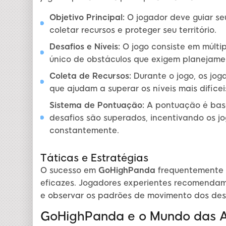
Objetivo Principal:
O jogador deve guiar se
coletar recursos e proteger seu território.
Desafios e Níveis:
O jogo consiste em múlti
único de obstáculos que exigem planejamen
Coleta de Recursos:
Durante o jogo, os jog
que ajudam a superar os níveis mais difícei
Sistema de Pontuação:
A pontuação é base
desafios são superados, incentivando os j
constantemente.
Táticas e Estratégias
O sucesso em
GoHighPanda
frequentemente 
eficazes. Jogadores experientes recomendam 
e observar os padrões de movimento dos desa
GoHighPanda e o Mundo das A