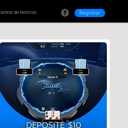
Central de Notícias
Registrar