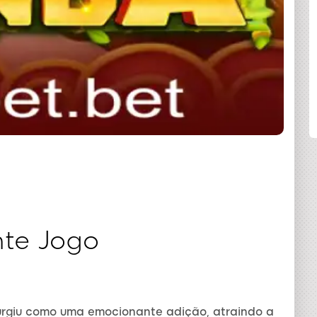
COMPARTILHAR
nte Jogo
rgiu como uma emocionante adição, atraindo a