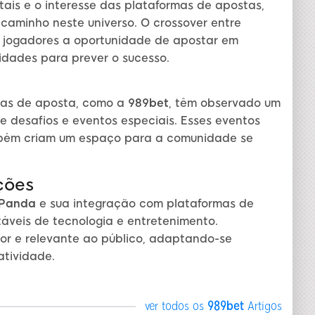
ais e o interesse das plataformas de apostas,
caminho neste universo. O crossover entre
s jogadores a oportunidade de apostar em
idades para prever o sucesso.
mas de aposta, como a
989bet
, têm observado um
e desafios e eventos especiais. Esses eventos
bém criam um espaço para a comunidade se
ções
Panda
e sua integração com plataformas de
táveis de tecnologia e entretenimento.
or e relevante ao público, adaptando-se
tividade.
ver todos os
989bet
Artigos