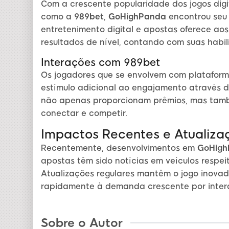
Com a crescente popularidade dos jogos digit
como a
989bet
,
GoHighPanda
encontrou seu 
entretenimento digital e apostas oferece ao
resultados de nível, contando com suas habil
Interações com 989bet
Os jogadores que se envolvem com platafor
estímulo adicional ao engajamento através d
não apenas proporcionam prêmios, mas tam
conectar e competir.
Impactos Recentes e Atualiza
Recentemente, desenvolvimentos em
GoHigh
apostas têm sido notícias em veículos respei
Atualizações regulares mantêm o jogo inovad
rapidamente à demanda crescente por intera
Sobre o Autor