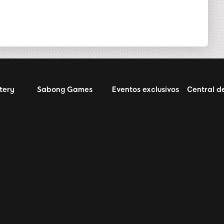
tery
Sabong Games
Eventos exclusivos
Central d