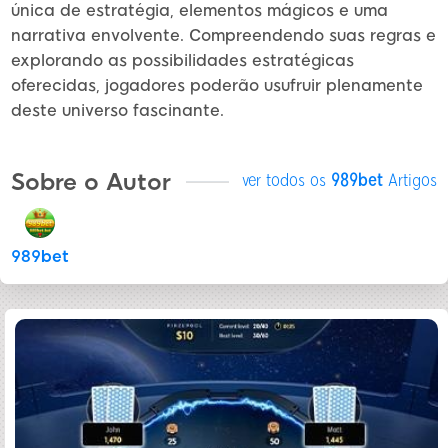
única de estratégia, elementos mágicos e uma
narrativa envolvente. Compreendendo suas regras e
explorando as possibilidades estratégicas
oferecidas, jogadores poderão usufruir plenamente
deste universo fascinante.
Sobre o Autor
ver todos os
989bet
Artigos
989bet