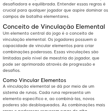
desafiadora e equilibrada. Entender essas regras é
crucial para qualquer jogador que aspire dominar os
campos de batalha elementares.
Conceito de Vinculação Elemental
Um elemento central do jogo é o conceito de
vinculação elemental. Os jogadores possuem a
capacidade de vincular elementos para criar
combinações poderosas. Essas vinculações são
limitadas pelo nível de maestria do jogador, que
pode ser aprimorado através de progressão e
desafios.
Como Vincular Elementos
A vinculação elemental se dá por meio de um
sistema de runas. Cada runa representa um
elemento específico e, ao combiná-las, novos
poderes são desbloqueados. As combinações mais