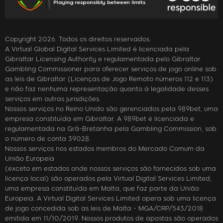
Copyright 2026. Todos os direitos reservados.
A Virtual Global Digital Services Limited é licenciada pela
Gibraltar Licensing Authority e regulamentada pelo Gibraltar
Gambling Commissioner para oferecer serviços de jogo online sob
as leis de Gibraltar (Licenças de Jogo Remoto números 112 e 113)
e não faz nenhuma representação quanto à legalidade desses
serviços em outras jurisdições.
Nossos serviços no Reino Unido são gerenciados pela 989bet, uma
empresa constituída em Gibraltar. A 989bet é licenciada e
regulamentada na Grã-Bretanha pela Gambling Commission, sob
o número de conta 39028.
Nossos serviços nos estados membros do Mercado Comum da
União Europeia
(exceto em estados onde nossos serviços são fornecidos sob uma
licença local) são operados pela Virtual Digital Services Limited,
uma empresa constituída em Malta, que faz parte da União
Europeia. A Virtual Digital Services Limited opera sob uma licença
de jogo concedida sob as leis de Malta - MGA/CRP/543/2018
emitida em 11/10/2019. Nossos produtos de apostas são operados