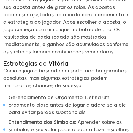
sua aposta antes de girar os rolos. As apostas
podem ser ajustadas de acordo com o orçamento e
a estratégia do jogador. Após escolher a aposta, o
jogo começa com um clique no botão de giro. Os
resultados de cada rodada são mostrados
imediatamente, e ganhos são acumulados conforme
os símbolos formam combinações vencedoras.
Estratégias de Vitória
Como o jogo é baseado em sorte, não há garantias
absolutas, mas algumas estratégias podem
melhorar as chances de sucesso:
Gerenciamento de Orçamento:
Defina um
orçamento claro antes de jogar e adere-se a ele
para evitar perdas substanciais.
Entendimento dos Símbolos:
Aprender sobre os
símbolos e seu valor pode ajudar a fazer escolhas