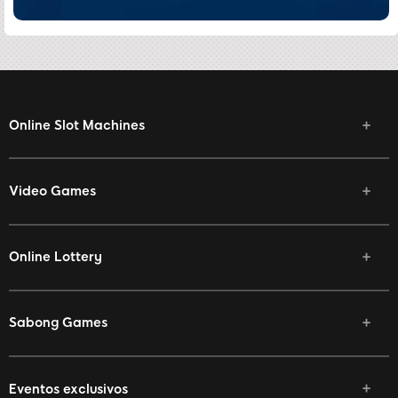
Online Slot Machines
Video Games
Online Lottery
Sabong Games
Eventos exclusivos