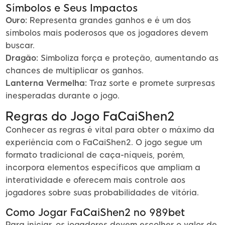
Símbolos e Seus Impactos
Ouro:
Representa grandes ganhos e é um dos
símbolos mais poderosos que os jogadores devem
buscar.
Dragão:
Simboliza força e proteção, aumentando as
chances de multiplicar os ganhos.
Lanterna Vermelha:
Traz sorte e promete surpresas
inesperadas durante o jogo.
Regras do Jogo FaCaiShen2
Conhecer as regras é vital para obter o máximo da
experiência com o FaCaiShen2. O jogo segue um
formato tradicional de caça-níqueis, porém,
incorpora elementos específicos que ampliam a
interatividade e oferecem mais controle aos
jogadores sobre suas probabilidades de vitória.
Como Jogar FaCaiShen2 no 989bet
Para iniciar, os jogadores devem escolher o valor de