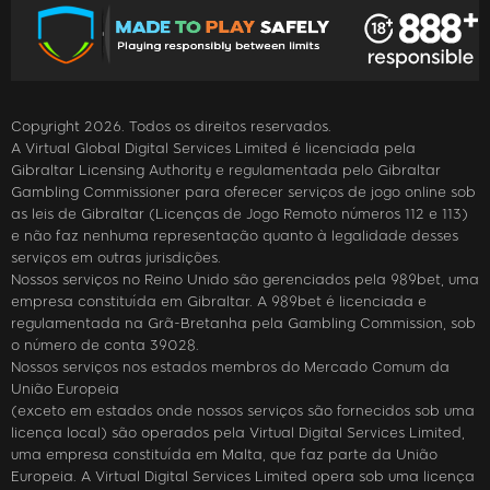
Copyright 2026. Todos os direitos reservados.
A Virtual Global Digital Services Limited é licenciada pela
Gibraltar Licensing Authority e regulamentada pelo Gibraltar
Gambling Commissioner para oferecer serviços de jogo online sob
as leis de Gibraltar (Licenças de Jogo Remoto números 112 e 113)
e não faz nenhuma representação quanto à legalidade desses
serviços em outras jurisdições.
Nossos serviços no Reino Unido são gerenciados pela 989bet, uma
empresa constituída em Gibraltar. A 989bet é licenciada e
regulamentada na Grã-Bretanha pela Gambling Commission, sob
o número de conta 39028.
Nossos serviços nos estados membros do Mercado Comum da
União Europeia
(exceto em estados onde nossos serviços são fornecidos sob uma
licença local) são operados pela Virtual Digital Services Limited,
uma empresa constituída em Malta, que faz parte da União
Europeia. A Virtual Digital Services Limited opera sob uma licença