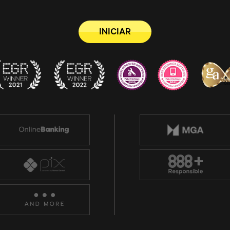
INICIAR