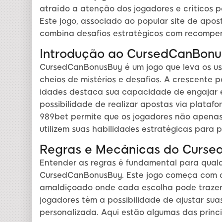
atraído a atenção dos jogadores e críticos 
Este jogo, associado ao popular site de apo
combina desafios estratégicos com recompe
Introdução ao CursedCanBon
CursedCanBonusBuy é um jogo que leva os usu
cheios de mistérios e desafios. A crescente 
idades destaca sua capacidade de engajar e
possibilidade de realizar apostas via plata
989bet permite que os jogadores não apenas
utilizem suas habilidades estratégicas para
Regras e Mecânicas do Curs
Entender as regras é fundamental para qualq
CursedCanBonusBuy. Este jogo começa com 
amaldiçoado onde cada escolha pode trazer
jogadores têm a possibilidade de ajustar suas
personalizada. Aqui estão algumas das princ