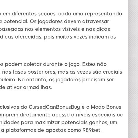
o em diferentes seções, cada uma representando
sa potencial. Os jogadores devem atravessar
aseadas nos elementos visíveis e nas dicas
 dicas oferecidas, pois muitas vezes indicam os
es podem coletar durante o jogo. Estes não
nas fases posteriores, mas às vezes são cruciais
leiro. No entanto, os jogadores precisam ser
de ativar armadilhas.
xclusivas do CursedCanBonusBuy é o Modo Bonus
comprem diretamente acesso a níveis especiais ou
nidades para maximizar potenciais ganhos, um
do a plataformas de apostas como 989bet.