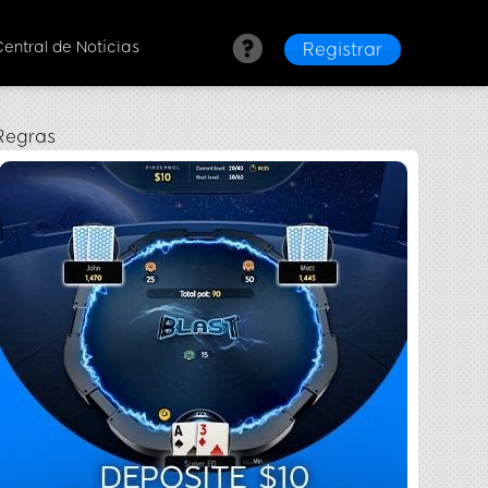
Central de Notícias
Registrar
Regras