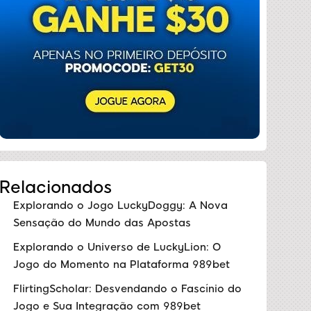
Relacionados
Explorando o Jogo LuckyDoggy: A Nova
Sensação do Mundo das Apostas
Explorando o Universo de LuckyLion: O
Jogo do Momento na Plataforma 989bet
FlirtingScholar: Desvendando o Fascínio do
Jogo e Sua Integração com 989bet