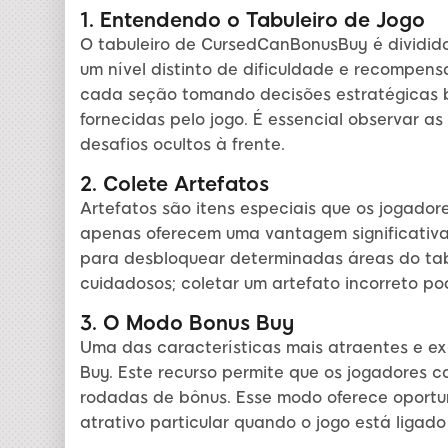
1. Entendendo o Tabuleiro de Jogo
O tabuleiro de CursedCanBonusBuy é dividid
um nível distinto de dificuldade e recompen
cada seção tomando decisões estratégicas b
fornecidas pelo jogo. É essencial observar as
desafios ocultos à frente.
2. Colete Artefatos
Artefatos são itens especiais que os jogador
apenas oferecem uma vantagem significativa 
para desbloquear determinadas áreas do tabu
cuidadosos; coletar um artefato incorreto po
3. O Modo Bonus Buy
Uma das características mais atraentes e e
Buy. Este recurso permite que os jogadores 
rodadas de bônus. Esse modo oferece oportu
atrativo particular quando o jogo está liga