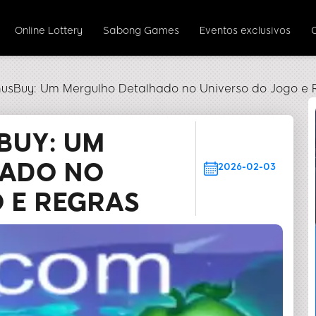
Online Lottery
Sabong Games
Eventos exclusivos
sBuy: Um Mergulho Detalhado no Universo do Jogo e 
BUY: UM
ADO NO
2026-02-03
 E REGRAS