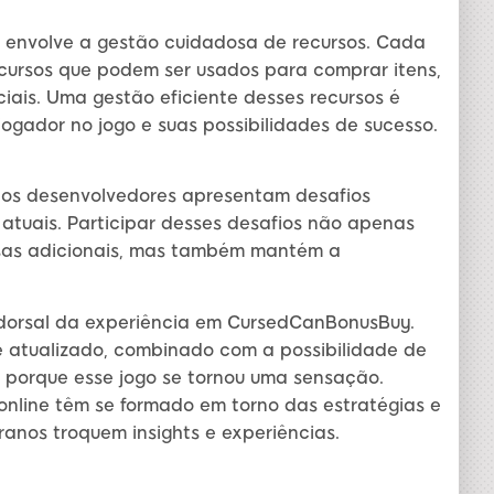
 envolve a gestão cuidadosa de recursos. Cada
cursos que podem ser usados para comprar itens,
ciais. Uma gestão eficiente desses recursos é
jogador no jogo e suas possibilidades de sucesso.
 os desenvolvedores apresentam desafios
tuais. Participar desses desafios não apenas
sas adicionais, mas também mantém a
a dorsal da experiência em CursedCanBonusBuy.
atualizado, combinado com a possibilidade de
 porque esse jogo se tornou uma sensação.
nline têm se formado em torno das estratégias e
ranos troquem insights e experiências.