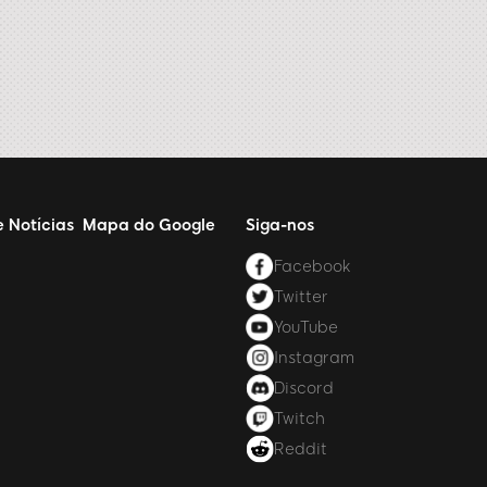
e Notícias
Mapa do Google
Siga-nos
Facebook
Twitter
YouTube
Instagram
Discord
Twitch
Reddit