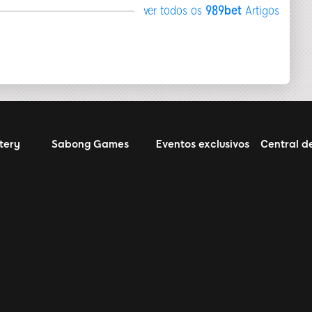
ver todos os
989bet
Artigos
tery
Sabong Games
Eventos exclusivos
Central d