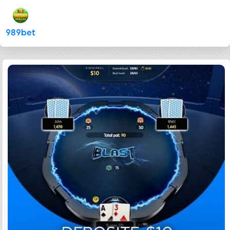
989bet