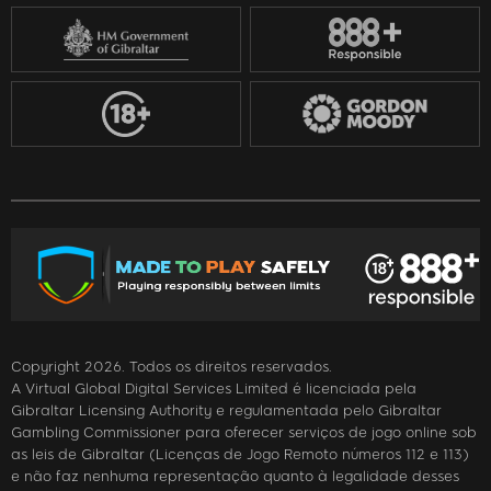
Copyright 2026. Todos os direitos reservados.
A Virtual Global Digital Services Limited é licenciada pela
Gibraltar Licensing Authority e regulamentada pelo Gibraltar
Gambling Commissioner para oferecer serviços de jogo online sob
as leis de Gibraltar (Licenças de Jogo Remoto números 112 e 113)
e não faz nenhuma representação quanto à legalidade desses