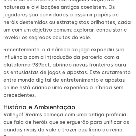
natureza e civilizações antigas coexistem. Os
jogadores são convidados a assumir papéis de
heróis destemidos ou estrategistas brilhantes, cada
um com um objetivo comum: explorar, conquistar e
revelar os segredos ocultos do vale.
Recentemente, a dinâmica do jogo expandiu sua
influência com a introdução da parceria com a
plataforma 989bet, abrindo novas fronteiras para
os entusiastas de jogos e apostas. Este cruzamento
entre mundo digital de entretenimento e apostas
online está criando uma experiência híbrida sem
precedentes.
História e Ambientação
ValleyofDreams começa com uma antiga profecia
que fala de heróis que se erguerão para unificar as
bandas rivais do vale e trazer equilíbrio ao reino.