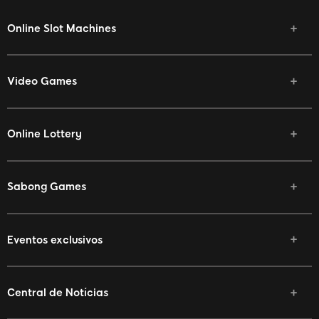
Online Slot Machines
Video Games
Online Lottery
Sabong Games
Eventos exclusivos
Central de Notícias