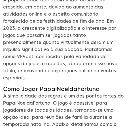
crescido, em parte, devido ao aumento das
atividades online e o espírito comunitário
fortalecido pelas festividades de fim de ano. Em
2023, a crescente digitalização e o interesse por
jogos que possam ser jogados tanto
presencialmente quanto virtualmente deram um
impulso significativo à sua adoção. Plataformas
como 989bet, conhecidas pela variedade de
opções de jogos e apostas, abraçaram esse novo
título, promovendo competições online e eventos
especiais.
Como Jogar PapaiNoeldaFortuna
A simplicidade das regras é um dos pontos fortes do
PapaiNoeldaFortuna. O jogo é acessível para
jogadores de todas as idades, tornando-se uma
opção ideal para reuniões de família durante a
temporada natalina. Abaixo, detalhamos como o