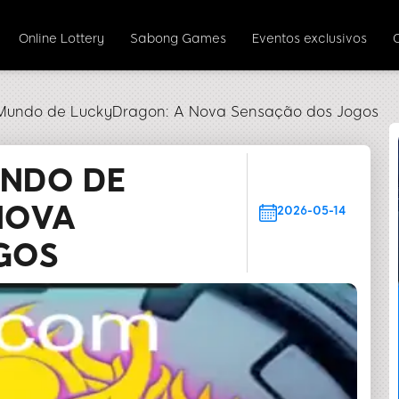
Online Lottery
Sabong Games
Eventos exclusivos
Mundo de LuckyDragon: A Nova Sensação dos Jogos
NDO DE
NOVA
2026-05-14
GOS