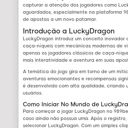
capturar a atenção dos jogadores como Luc
aguardados, especialmente na plataforma 98
de apostas a um novo patamar.
Introdução a LuckyDragon
LuckyDragon introduz um conceito inovador 
caça-níqueis com mecânicas modernas de vi
apenas os jogadores clássicos de caça-níq
mais interatividade e aventura em suas apos
A temática do jogo gira em torno de um míti
aventuras emocionantes e recompensas signifi
é desenvolvido com alta qualidade, criando 
usuários.
Como Iniciar No Mundo de LuckyDr
Para começar a jogar LuckyDragon no 989bet
caso ainda não possua uma. Após o registro,
selecionar LuckyDragon. Com um simples cliq