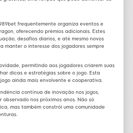
989bet frequentemente organiza eventos e
agon, oferecendo prêmios adicionais. Estes
uação, desafios diarios, e até mesmo novos
a manter o interesse dos jogadores sempre
vidade, permitindo aos jogadores criarem suas
r dicas e estratégias sobre o jogo. Esta
 jogo ainda mais envolvente e cooperativa.
endência contínua de inovação nos jogos,
 observado nos próximos anos. Não só
stica, mas também constrói uma comunidade
nturas.