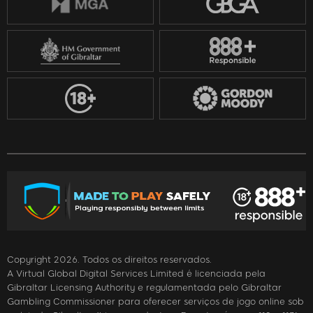
Copyright 2026. Todos os direitos reservados.
A Virtual Global Digital Services Limited é licenciada pela
Gibraltar Licensing Authority e regulamentada pelo Gibraltar
Gambling Commissioner para oferecer serviços de jogo online sob