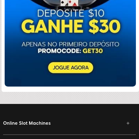
Online Slot Machines