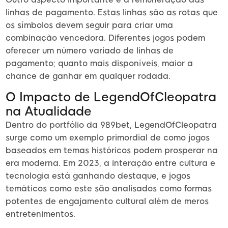
linhas de pagamento. Estas linhas são as rotas que
os símbolos devem seguir para criar uma
combinação vencedora. Diferentes jogos podem
oferecer um número variado de linhas de
pagamento; quanto mais disponíveis, maior a
chance de ganhar em qualquer rodada.
O Impacto de LegendOfCleopatra
na Atualidade
Dentro do portfólio da 989bet, LegendOfCleopatra
surge como um exemplo primordial de como jogos
baseados em temas históricos podem prosperar na
era moderna. Em 2023, a interação entre cultura e
tecnologia está ganhando destaque, e jogos
temáticos como este são analisados como formas
potentes de engajamento cultural além de meros
entretenimentos.