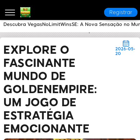
Registrar
Descubra VegasNoLimitWinsSE: A Nova Sensação no Mun
989bet
Central de Notícias
Explore o Fascinante
EXPLORE O
2026-05-
20
FASCINANTE
MUNDO DE
GOLDENEMPIRE:
UM JOGO DE
ESTRATÉGIA
EMOCIONANTE