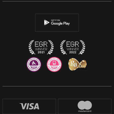
Facebook
Twitter
YouTube
Instagram
Discord
Twitch
Reddit