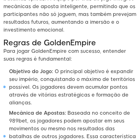
mecânicas de aposta inteligente, permitindo que os
participantes não só joguem, mas também prevejam
resultados futuros, aumentando a imersão e o
investimento emocional.
Regras de GoldenEmpire
Para jogar GoldenEmpire com sucesso, entender
suas regras é fundamental:
Objetivo do Jogo:
O principal objetivo é expandir
seu império, conquistando o máximo de territórios
possível. Os jogadores devem acumular pontos
através de vitórias estratégicas e formação de
alianças.
Mecânica de Apostas:
Baseada no conceito de
989bet, os jogadores podem apostar em seus
movimentos ou mesmo nos resultados das
batalhas de outros jogadores. Essa característica