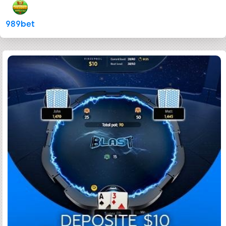
989bet