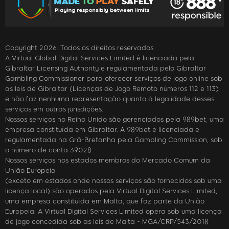
Copyright 2026. Todos os direitos reservados.
A Virtual Global Digital Services Limited é licenciada pela
Gibraltar Licensing Authority e regulamentada pelo Gibraltar
Gambling Commissioner para oferecer serviços de jogo online sob
as leis de Gibraltar (Licenças de Jogo Remoto números 112 e 113)
e não faz nenhuma representação quanto à legalidade desses
serviços em outras jurisdições.
Nossos serviços no Reino Unido são gerenciados pela 989bet, uma
empresa constituída em Gibraltar. A 989bet é licenciada e
regulamentada na Grã-Bretanha pela Gambling Commission, sob
o número de conta 39028.
Nossos serviços nos estados membros do Mercado Comum da
União Europeia
(exceto em estados onde nossos serviços são fornecidos sob uma
licença local) são operados pela Virtual Digital Services Limited,
uma empresa constituída em Malta, que faz parte da União
Europeia. A Virtual Digital Services Limited opera sob uma licença
de jogo concedida sob as leis de Malta - MGA/CRP/543/2018