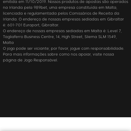
emitida em 11/10/2019. Nossos produtos de apostas são operados
na Irlanda pela 989bet, uma empresa constituída em Malta,
licenciada e regulamentada pelos Comissários de Receita da
Irlanda. O endereço de nossas empresas sediadas em Gibraltar
é: 601-701 Europort, Gibraltar.
O endereço de nossas empresas sediadas em Malta é: Level 7,
Tagliaferro Business Centre, 14, High Street, Sliema SLM 1549,
Malta
O jogo pode ser viciante; por favor, jogue com responsabilidade.
Para mais informações sobre como nos apoiar, visite nossa
página de Jogo Responsável.