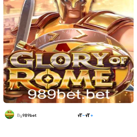
COMPARTILHAR
By
989bet