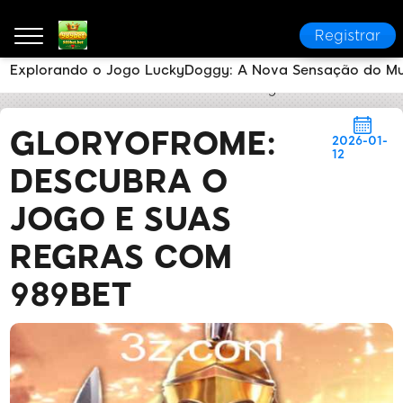
Registrar
Explorando o Jogo LuckyDoggy: A Nova Sensação do M
989bet
Central de Notícias
GloryofRome: Descubr
GLORYOFROME:
2026-01-
12
DESCUBRA O
JOGO E SUAS
REGRAS COM
989BET